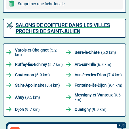
Supprimer une fiche locale
SALONS DE COIFFURE DANS LES VILLES
PROCHES DE SAINT-JULIEN
Varois-et-Chaignot
(5.2
Beire-le-Châtel
(5.2 km)
km)
Ruffey-lès-Echirey
(5.7 km)
Arc-sur-Tille
(6.8 km)
Couternon
(6.9 km)
Asnières-lès-Dijon
(7.4 km)
Saint-Apollinaire
(8.4 km)
Fontaine-lès-Dijon
(9.4 km)
Messigny-et-Vantoux
(9.5
Ahuy
(9.5 km)
km)
Dijon
(9.7 km)
Quetigny
(9.9 km)