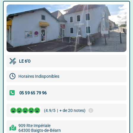
LE 6'O
Horaires Indisponibles
(4.9/5
|
+ de 20 notes)
909 Rte Impériale
64300 Baigts-de-Béarn